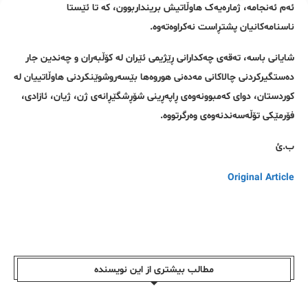
ئەم ئەنجامە، ژمارەیەک هاوڵاتیش برینداربوون، کە تا ئێستا
ناسنامەکانیان پشتڕاست نەکراوەتەوە.
شایانی باسە، تەقەی چەکدارانی ڕێژیمی ئێران لە کۆڵبەران و چەندین جار
دەستگیرکردنی چالاکانی مەدەنی هوروەها بێسەروشوێنکردنی هاوڵاتییان لە
کوردستان، دوای کەمبوونەوەی ڕاپەڕینی شۆڕشگێڕانەی ژن، ژیان، ئازادی،
فۆرمێکی تۆڵەسەندنەوەی وەرگرتووە.
ب.ئ
Original Article
مطالب بیشتری از این نویسندە