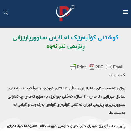
کوشتنی کۆڵبەرێک لە لایەن سنوورپارێزانی
ڕێژیمی ئێرانەوە
ک.م.م.ک:
ڕۆژی شەممە ٣٠ی بەفرانباری ساڵی ٢٧٢٣ی کوردی، هاووڵاتییەک بە ناوی
سادق میرزایی، تەمەن ٣٠ ساڵ، خەڵکی جوانڕۆ، بە هۆی تەقەی چەکدارانی
سنوورپارێزی ڕێژیمی ئێران لە کاتی کۆڵبەری گولەی بەرکەوت و گیانی لە
دەست دا.
پێویستە بگوترێ ناوبراو خێزاندار و خاوەنی دوو منداڵە. هەروەها دوابەدوای