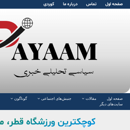
صفحە اول
تماس
دربارە ما
کوردی
صفحە اول
مقالات
جنبش‌های اجتماعی
گوناگون
سایت‌های دیگر
کوچکترین ورزشگاه قطر، می