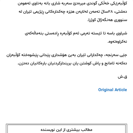
کۆڵبەرێکی خەڵکی گوندی میرەدێ سەربە شاری بانە بەناوی ئەهوەن
دەشتی، ٢٨ساڵ تەمەن لەلایەن هێزە چەکدارەکانی ڕێژیمی ئێران لە
سنووری هەنگەژاڵ کوژرا.
شیاوی باسە تا ئێستە تەرمی ئەم کۆڵبەرە ڕادەستی بنەماڵەکەی
نەکراوەتەوە.
جێی سەرنجە، چەکدارانی ئێران بەبێ هۆشداری پێدانی پێشوەختە کۆڵبەران
دەکەنە ئامانج و پاش کوشتن یان بریندارکردنیان بارەکانیان دەدزن.
ق.ش
Original Article
مطالب بیشتری از این نویسندە