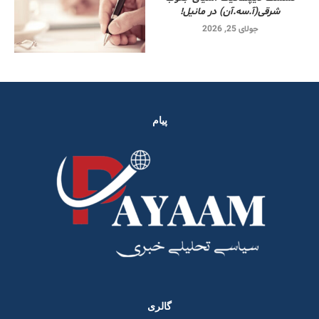
شرقی‌(آ.سه.آن) در مانیل!
جولای 25, 2026
پیام
گالری