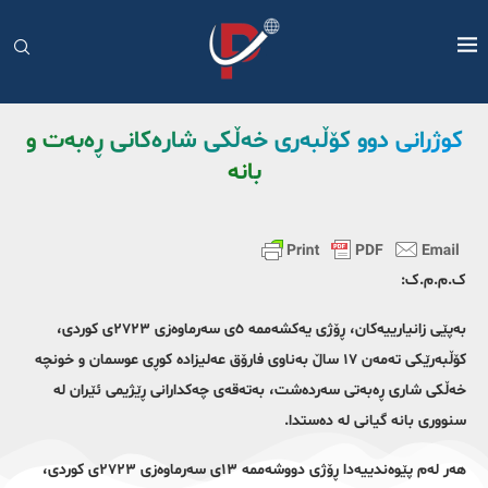
کوژرانی دوو کۆڵبەری خەڵکی شارەکانی ڕەبەت و
بانە
ک.م.م.ک:
بەپێی زانیارییەکان، ڕۆژی یەکشەممە ٥ی سەرماوەزی ٢٧٢٣ی کوردی،
کۆڵبەرێکی تەمەن ١٧ ساڵ بەناوی فارۆق عەلیزادە کوڕی عوسمان و خونچە
خەڵکی شاری ڕەبەتی سەردەشت، بەتەقەی چەکدارانی ڕێژیمی ئێران لە
سنووری بانە گیانی لە دەستدا.
هەر لەم پێوەندییەدا ڕۆژی دووشەممە ١٣ی سەرماوەزی ٢٧٢٣ی کوردی،