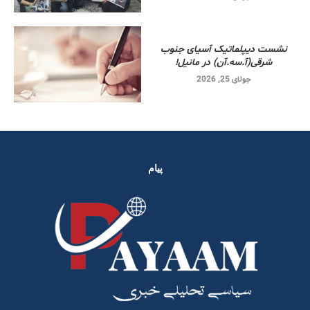
نشست دیپلماتیک آسیای جنوب
شرقی‌(آ.سه.آن) در مانیل!
جولای 25, 2026
پیام