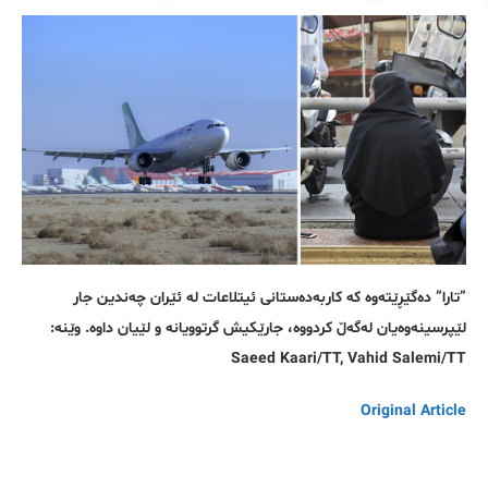
”تارا” دەگێڕێتەوە کە کاربەدەستانی ئیتلاعات لە ئێران چەندین جار
لێپرسینەوەیان لەگەڵ کردووە، جارێکیش گرتوویانە و لێیان داوە. وێنە:
Saeed Kaari/TT, Vahid Salemi/TT
Original Article