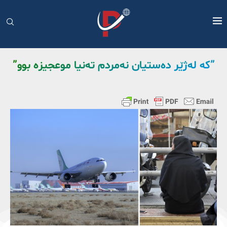
”کە لەژێر دەستیان نەمردم تەنیا موعجیزە بوو”