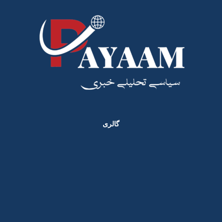
گالری