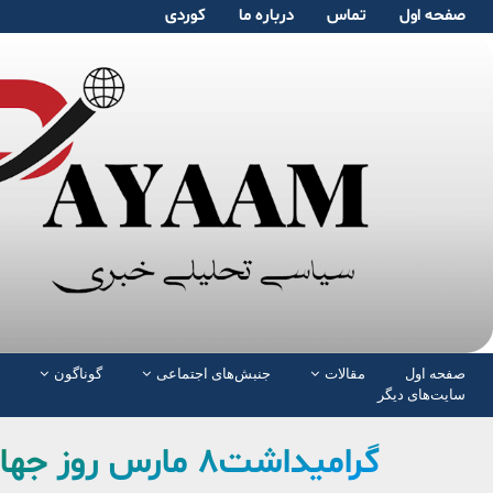
صفحە اول
تماس
دربارە ما
کوردی
صفحە اول
مقالات
جنبش‌های اجتماعی
گوناگون
سایت‌های دیگر
گرامیداشت۸ مارس روز جهانی زن در سنندج و کامیاران