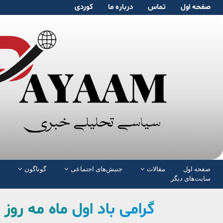
صفحە اول
تماس
دربارە ما
کوردی
صفحە اول
مقالات
جنبش‌های اجتماعی
گوناگون
سایت‌های دیگر
گرامی باد اول ماه مە رو