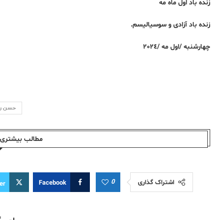
زندە باد اول ماە مە
زندە باد آزادی و سوسیالیسم.
چهارشنبە /اول مە /٢٠٢٤
حسن رحم
مطالب بیشتری ا
0
اشتراک گذاری
Facebook
er