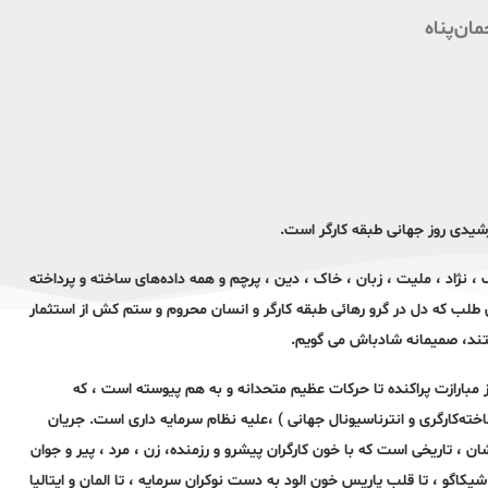
ان‌پناه
، نژاد ، ملیت ، زبان ، خاک ، دین ، پرچم و همە دادەهای ساختە و پرداختە
بری طلب که دل در گرو رهائی طبقه کارگر و انسان محروم و ستم کش از استثمار
ستند، صمیمانه شادباش می گویم.
از مبارازت پراکندە تا حرکات عظیم متحدانە و بە هم پیوستە است ، کە
تەکارگری و انترناسیونال جهانی ) ،علیه نظام سرمایه داری است. جریان
ن ، تاریخی است که با خون کارگران پیشرو و رزمنده، زن ، مرد ، پیر و جوان
اگو ، تا قلب پاریس خون الود بە دست نوکران سرمایە ، تا المان و ایتالیا