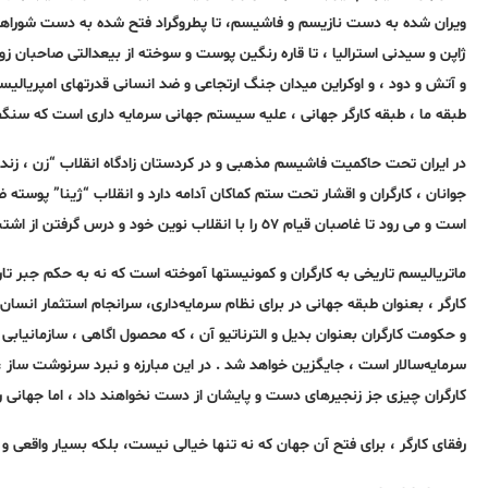
ژاپن و سیدنی استرالیا ، تا قارە رنگین پوست و سوختە از بیعدالتی صاحبان زو
و آتش و دود ، و اوکراین میدان جنگ ارتجاعی و ضد انسانی قدرتهای امپریالیستی 
طبقە ما ، طبقە کارگر جهانی ، علیە سیستم جهانی سرمایە داری است کە سن
در ایران تحت حاکمیت فاشیسم مذهبی و در کردستان زادگاە انقلاب “زن ، زندگ
جوانان ، کارگران و اقشار تحت ستم کماکان آدامە دارد و انقلاب “ژینا” پوست
است و می رود تا غاصبان قیام ٥٧ را با انقلاب نوین خود و درس گرفتن از اشتباهات گذشتە جهت ساختن ایندە روشن، بە گورستان تاریخ بسپارد.
ماتریالیسم تاریخی بە کارگران و کمونیستها آموختە است کە نە بە حکم جبر تار
کارگر ، بعنوان طبقە جهانی در برای نظام سرمایەداری، سرانجام استثمار انسا
و حکومت کارگران بعنوان بدیل و الترناتیو آن ، کە محصول اگاهی ، سازمانیاب
سرمایەسالار است ، جایگزین خواهد شد . در این مبارزه و نبرد سرنوشت ساز
کارگران چیزی جز زنجیرهای دست و پایشان از دست نخواهند داد ، اما جهانی 
رفقای کارگر ، برای فتح آن جهان کە نە تنها خیالی نیست، بلکە بسیار واقعی و 