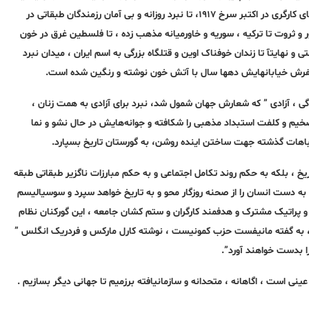
ویران شدە بە دست نازیسم و فاشیسم، تا پطروگراد فتح شدە بە دست شوراهای کارگری در اکتبر سرخ ١٩١٧، تا نبرد روزانە و بی آمان رزمندگان طبقاتی در
ر و ثروت تا ترکیە ، سوریە و خاورمیانە مذهب زده ، تا فلسطین غرق در خون
و نهایتآ تا زندان خوفناک اوین و قتلگاه بزرگی بە اسم ایران ، میدان نبرد
گفرش خیابانهایش دهها سال با آتش خون نوشته و رنگین شده است.
ی ، آزادی ” کە شعارش جهان شمول شد، نبرد برای آزادی بە همت زنان ،
ە ضخیم و کلفت استبداد مذهبی را شکافتە و جوانەهایش در حال نشو و نما
یخ ، بلکە به حکم روند تکامل اجتماعی و به حکم مبارزات ناگزیر طبقاتی طبقه
ن به دست انسان را از صحنه روزگار محو و به تاریخ خواهد سپرد و سوسیالیسم
ی و پراتیک مشترک و هدفمند کارگران و ستم کشان جامعە ، این گورکنان نظام
 ، بە گفتە مانیفست حزب کمونیست ، نوشتە کارل مارکس و فردریک انگلس ”
را بدست خواهند آورد”.
عینی است ، اگاهانە ، متحدانە و سازمانیافتە برزمیم تا جهانی دیگر بسازیم .