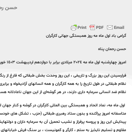
حسن رحم
گرامی باد اول ماه مە روز همبستگی جهانی کارگران
حسن رحمان پناە
امروز چهارشنبە اول ماه مه ٢٠٢٤ میلادی برابر با دوازدهم اردیبهشت ١٤٠٣ خورشیدی روز جهانی طبقە کارگر است.
فرارسیدن این روز بزرگ و تاریخی ، این روز وحدت بخش طبقاتی کە فارغ از رنگ 
نظام طبقاتی در طول تاریخ را به همه کارگران و همه انسانهای آزادیخواه و برا
نظام ضد انسانی سرمایه داری دارند، در هر گوشەای از این جهان ناعادلانە ه
اول ماه مه، نماد اتحاد و همبستگی بین المللی کارگران در گوشە و کنار جهان 
متاسفانە امروز پراکندە و بدون ستاد رهبری طبقاتی (حزب ، تشکل های خودساخ
پیدایش این روز و پروسه پرفراز و نشیب تحمیل آن به سرمایه داران و دولتهایشا
مقاوم و تسلیم ناپذیز بە ستم ، کارگر و کمونیست ، بر سنگ فرش خیابانهای شیک