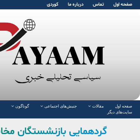
صفحە اول
تماس
دربارە ما
کوردی
صفحە اول
مقالات
جنبش‌های اجتماعی
گوناگون
سایت‌های دیگر
گردهمایی بازنشستگان مخا