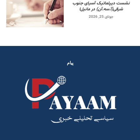
نشست دیپلماتیک آسیای جنوب
شرقی‌(آ.سه.آن) در مانیل!
جولای 25, 2026
پیام