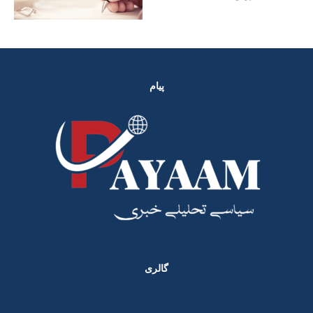
پیام
گالری