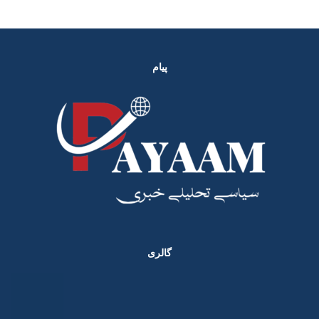
پیام
گالری