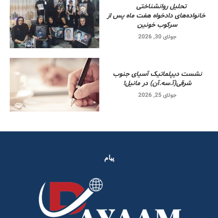
تحلیل روانشناختی
خانواده‌های دادخواه هفت ماه پس از
سرکوب خونین
جولای 30, 2026
نشست دیپلماتیک آسیای جنوب
شرقی‌(آ.سه.آن) در مانیل!
جولای 25, 2026
پیام