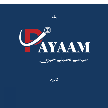
پیام
گالری