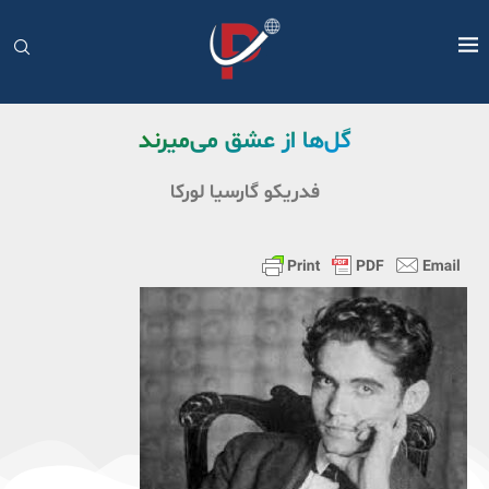
گل‌ها از عشق می‌میرند
فدريکو گارسيا لورکا