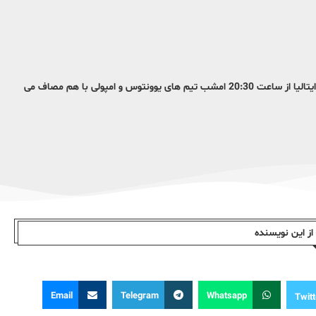
به گزارش ایلنا، درچارچوب مسابقات هفته بیست و دوم از رقابت های سری آ ایتالیا از ساعت 20:30 امشب تیم های یوونتوس و امپولی با هم مصاف می
ز این نویسندە
Email
Telegram
Whatsapp
Twitt