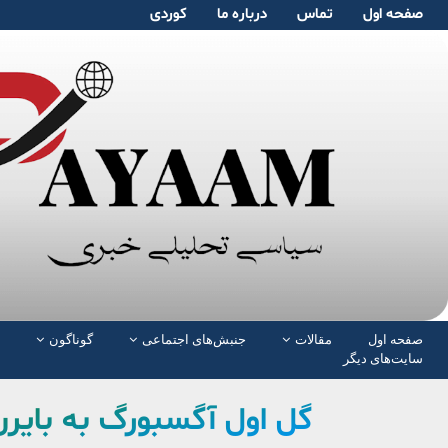
صفحە اول
تماس
دربارە ما
کوردی
صفحە اول
مقالات
جنبش‌های اجتماعی
گوناگون
سایت‌های دیگر
گل اول آگسبورگ به بایر