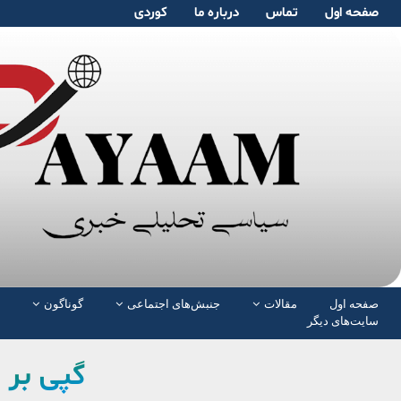
صفحە اول
تماس
دربارە ما
کوردی
صفحە اول
مقالات
جنبش‌های اجتماعی
گوناگون
سایت‌های دیگر
گپی بر 