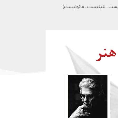
ست ـ لنینیست ـ مائوئیست)