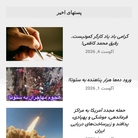
پستهای اخیر
گرامی باد یاد کارگر کمونیست.
رفیق محمد کاظمی!
آگوست 4, 2026
ورود ده‌ها هزار پناهنده به سئوتا!
آگوست 1, 2026
حمله مجدد آمریکا به مراکز
فرماندهی، موشکی و پهپادی،
پدافند و زیرساخت‌های دریایی
ایران