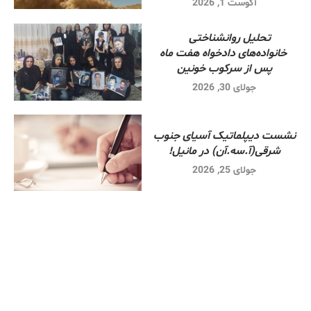
آگوست 1, 2026
تحلیل روانشناختی
خانواده‌های دادخواه هفت ماه
پس از سرکوب خونین
جولای 30, 2026
نشست دیپلماتیک آسیای جنوب
شرقی‌(آ.سه.آن) در مانیل!
جولای 25, 2026