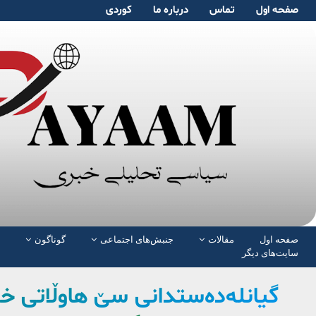
صفحە اول
تماس
دربارە ما
کوردی
صفحە اول
مقالات
جنبش‌های اجتماعی
گوناگون
سایت‌های دیگر
گیانلەدەستدانی سێ هاوڵاتی 