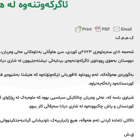
ئاگرکەوتنەوە لە 
ک.م.م.ک:
شەممە ١٨ی سەرماوەزی ٢٧٢٣ی کوردی، سێ هاوڵاتی بەناوەکا
دووستان بەهۆی ڕووداوی ئاگرکەوتنەوەی بینایەکی نیشتەجێبوون لە شاری دیانا 
بەگوێرەی هەواڵەکە، ئەم ڕووداوە ١٤قوربانی لێکەوتۆتەوە
کوردستانەوە ڕانەگەیەنراوە.
شیاوی باسە کە، عەلی وەریان چالاکێکی سیاسیی بووە کە ماوەیەک لە ڕۆژاوای 
کوردستان و پاش چاکبوونەوە لە شاری دیانا سەرقاڵی کار ببوو.
تاکاتی ئامادە کردنی ئەم هەواڵە، هیچ زانیارییەک ناونیشانی گیانبەجتکردووانی
ق.ش