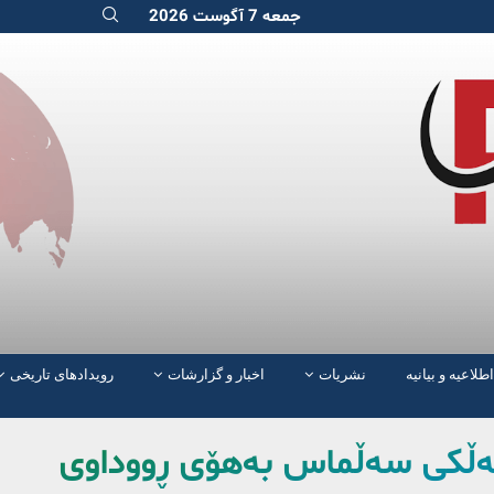
جمعه 7 آگوست 2026
اطلاعیه و بیانیه
نشریات
اخبار و گزارشات
رویدادهای تاریخی
خەڵکی سەڵماس بەهۆی ڕووداوی