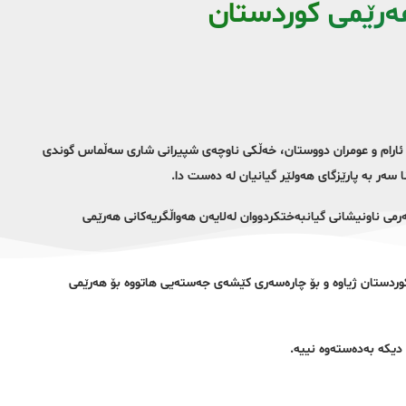
هەرێمی کوردستان
نی عەلی وەریان، ئارام و عومران دووستان، خەڵکی ناوچەی شپیرانی شاری سەڵماس گوندی
سەر بە پارێزگای هەولێر گیانیان لە دەست دا.
 کە هێشتا بەشێوەی فەرمی ناونیشانی گیانبەختکردووان لەلایەن هەواڵگریەکانی هەرێمی
کوردستان ژیاوە و بۆ چارەسەری کێشەی جەستەیی هاتووە بۆ هەرێمی
 دیکە بەدەستەوە نییە.