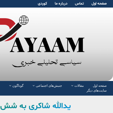
صفحە اول
تماس
دربارە ما
کوردی
صفحە اول
مقالات
جنبش‌های اجتماعی
گوناگون
سایت‌های دیگر
یدالله شاکری به شش