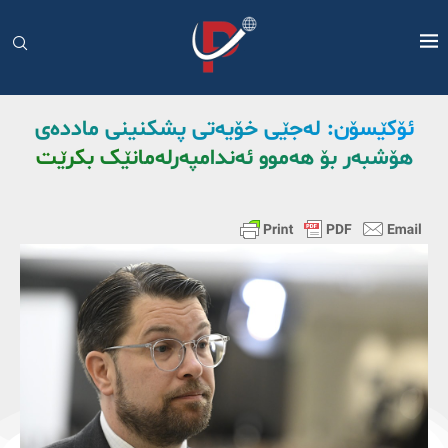
ئۆکێسۆن: لەجێی خۆیەتی پشکنینی ماددەی
هۆشبەر بۆ هەموو ئەندامپەرلەمانێک بکرێت