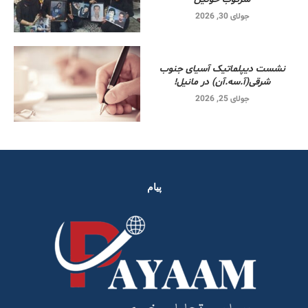
جولای 30, 2026
نشست دیپلماتیک آسیای جنوب
شرقی‌(آ.سه.آن) در مانیل!
جولای 25, 2026
پیام