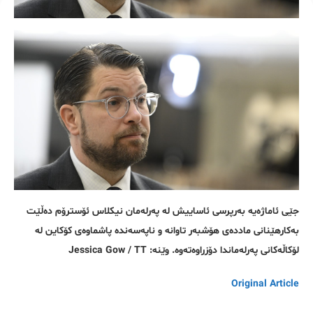
جێی ئاماژەیە بەرپرسی ئاساییش لە پەرلەمان نیکلاس ئۆسترۆم دەڵێت
بەکارهێنانی ماددەی هۆشبەر تاوانە و ناپەسەندە پاشماوەی کۆکاین لە
لۆکاڵەکانی پەرلەماندا دۆزراوەتەوە. وێنە: Jessica Gow / TT
Original Article