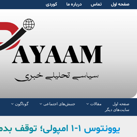
صفحە اول
تماس
دربارە ما
کوردی
صفحە اول
مقالات
جنبش‌های اجتماعی
گوناگون
سایت‌های دیگر
یوونتوس ۱-۱ امپولی؛ ت