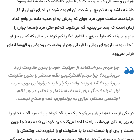
هراس و خفقانی که می‌بایست در فضای کافکائسک نمایشنامه وجود
داشته باشد و به تدریج بر شدت آن افزوده شود در اجرای تهران از کار
درنیامده. ساعت مچی مرد جوان که پدرش به او هدیه داده در واقع نماد
زمان است که بعد می‌بینیم گم می‌شود. کم‌کم حتی مرد راهنما جوان را
متهم می‌کند که ظرف برنج و قاشق غذا را گم کرده در حالی که کسی جز او
آنجا نبوده. بازی‌های روانی با قربانی هم از وضعیت روحوضی و قهوه‌خانه‌ای
فراتر نمی‌رود.
چرا مردم سوءاستفاده از حیثیت خود را بدون مقاومت زیاد
می‌پذیرند؟ چرا مردم اقتدارگرایی نظم مستقر را بدون مقاومت
می‌پذیرند؟ آیا هرچند وقت یکبار باید دیوارهایی روی سر ما
آوار شوند؟ دیگر برای تسلط، استثمار و تحقیر در هر نظم
اجتماعی مستقر، نیازی به یونیفورم، قمه و سلاح نیست.
در یکی از صحنه‌ها جوان می‌گوید یک مرد قد کوتاه و یک مرد قد بلند او را
به زور به اتاق آورده‌اند. راهنما ادعا می‌کند مرد خودش آمده به آنجا چون
دست و پای او را نبسته‌اند، یا با خشونت او را نیاورده‌اند، چشمش را
نبسته‌اند و خودش آمده. اما وقتی جوان می‌پرسد «یعنی می‌تونستم بگم