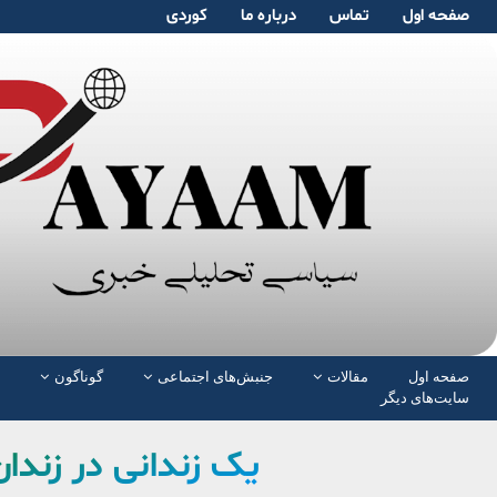
صفحە اول
تماس
دربارە ما
کوردی
صفحە اول
مقالات
جنبش‌های اجتماعی
گوناگون
سایت‌های دیگر
یک زندانی در زندا