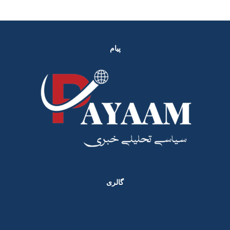
پیام
گالری