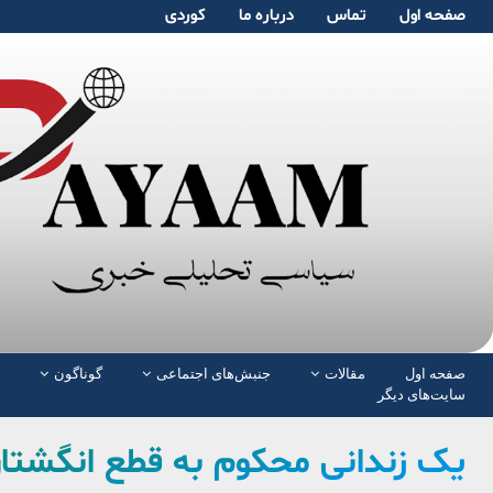
صفحە اول
تماس
دربارە ما
کوردی
صفحە اول
مقالات
جنبش‌های اجتماعی
گوناگون
سایت‌های دیگر
یک زندانی محکوم به قطع انگشت