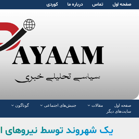
صفحە اول
تماس
دربارە ما
کوردی
صفحە اول
مقالات
جنبش‌های اجتماعی
گوناگون
سایت‌های دیگر
یک شهروند توسط نیروهای ام