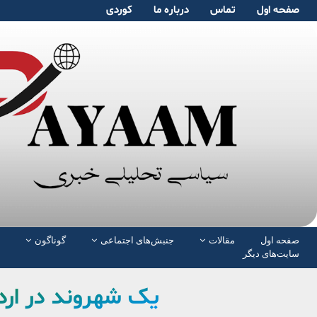
صفحە اول
تماس
دربارە ما
کوردی
صفحە اول
مقالات
جنبش‌های اجتماعی
گوناگون
سایت‌های دیگر
یک شهروند در ار