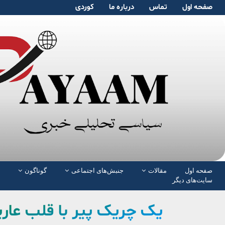
صفحە اول
تماس
دربارە ما
کوردی
صفحە اول
مقالات
جنبش‌های اجتماعی
گوناگون
سایت‌های دیگر
یک چریک پیر با قلب عار