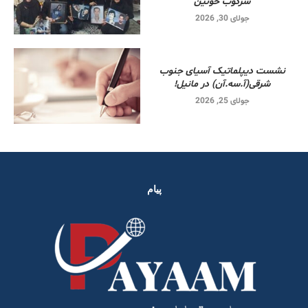
سرکوب خونین
جولای 30, 2026
نشست دیپلماتیک آسیای جنوب
شرقی‌(آ.سه.آن) در مانیل!
جولای 25, 2026
پیام