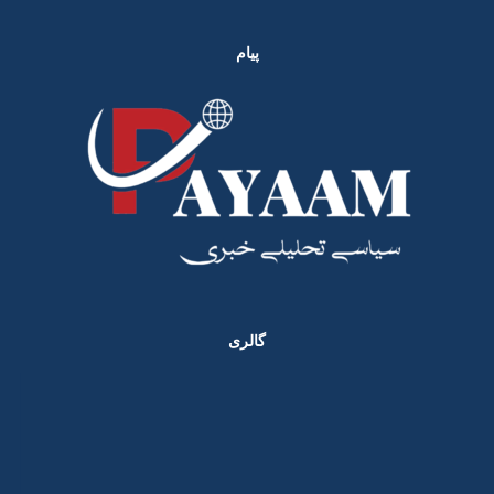
پیام
گالری