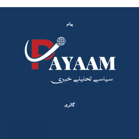
پیام
گالری