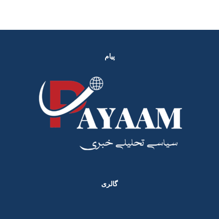
پیام
گالری