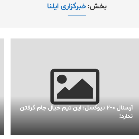
بخش:
خبرگزاری ایلنا
آرسنال ۰-۲ نیوکسل: این تیم خیال جام گرفتن
ندارد!