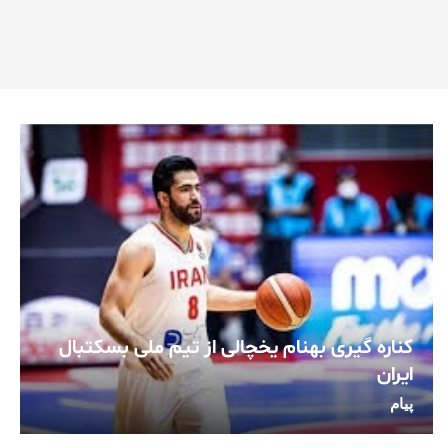
کناره گیری بهنام یخچالی از تیم ملی بسکتبال
ایران
پیام