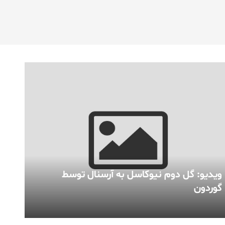
ویدیو: گل دوم نیوکاسل به آرسنال توسط
گوردون