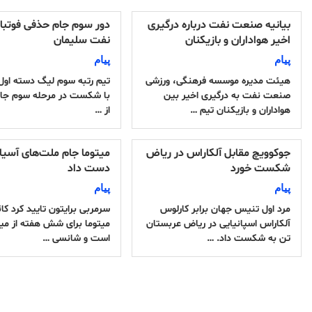
بیانیه صنعت نفت درباره درگیری
دور سوم جام حذفی فوتبا
اخیر هواداران و بازیکنان
نفت سلیمان
پیام
پیام
هیئت مدیره موسسه فرهنگی، ورزشی
تیم رتبه سوم لیگ دسته اول 
صنعت نفت به درگیری اخیر بین
با شکست در مرحله سوم جا
هواداران و بازیکنان تیم …
از …
جوکوویچ مقابل آلکاراس در ریاض
میتوما جام ملت‌های آسیا ر
شکست خورد
دست داد
پیام
پیام
مرد اول تنیس جهان برابر کارلوس
سرمربی برایتون تایید کرد کائ
آلکاراس اسپانیایی در ریاض عربستان
میتوما برای شش هفته از میا
تن به شکست داد. …
است و شانسی …