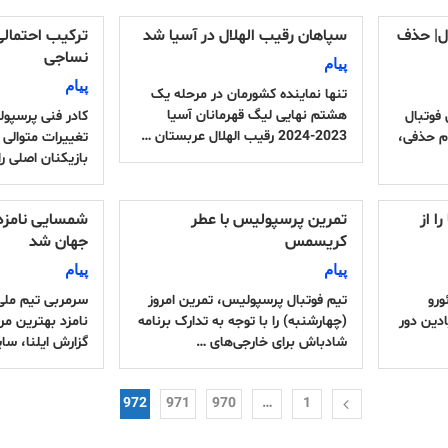
ل| حذف
سپاهان رقیب الهلال در آسیا شد
ترکیب احتمال
نساجی
پیام
پیام
تنها نماینده کشورمان در مرحله یک
هشتم نهایی لیگ قهرمانان آسیا
فوتبال
کادر فنی پرسپول
2023-2024 رقیب الهلال عربستان …
م حذفی،
تغییرات متوالی 
بازیکنان اصلی را
ا از
تمرین پرسپولیس با عطر
شمسایی نامزد
کریسمس
جهان شد
پیام
پیام
ورو
تیم فوتبال پرسپولیس، تمرین امروز
سرمربی تیم ملی
دین دور
(چهارشنبه) را با توجه به تدارک برنامه
نامزد بهترین م
شادباش برای خارجی‌های …
گزارش ایلنا، سا
972
971
970
…
1