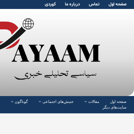
صفحە اول
تماس
دربارە ما
کوردی
صفحە اول
مقالات
جنبش‌های اجتماعی
گوناگون
سایت‌های دیگر