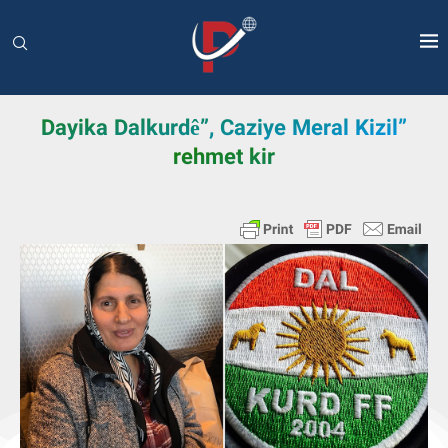
”Dayika Dalkurdê”, Caziye Meral Kizil
rehmet kir