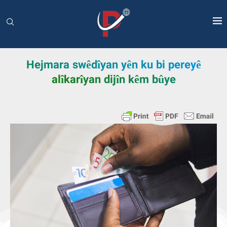
Hejmara swêdîyan yên ku bi pereyê
alîkarîyan dijîn kêm bûye