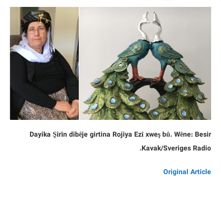
Dayika Şîrîn dibêje girtina Rojiya Ezî xweş bû. Wêne: Besir
Kavak/Sveriges Radio.
Original Article