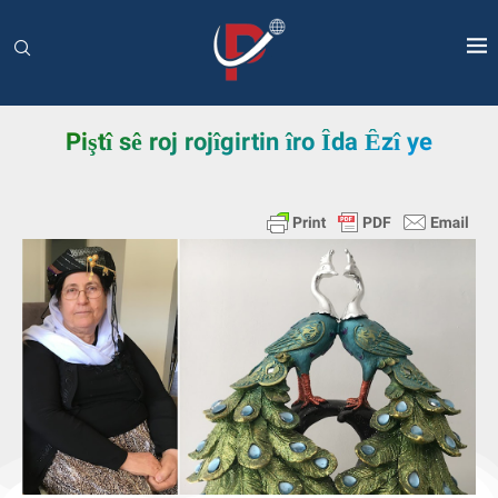
Piştî sê roj rojîgirtin îro Îda Êzî ye