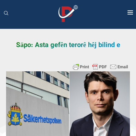
Säpo: Asta gefên terorê hêj bilind e