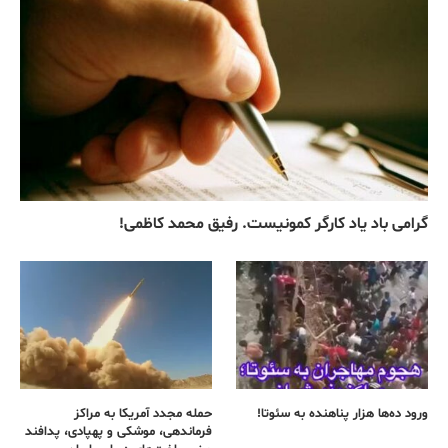
گرامی باد یاد کارگر کمونیست. رفیق محمد کاظمی!
ورود ده‌ها هزار پناهنده به سئوتا!
حمله مجدد آمریکا به مراکز
فرماندهی، موشکی و پهپادی، پدافند