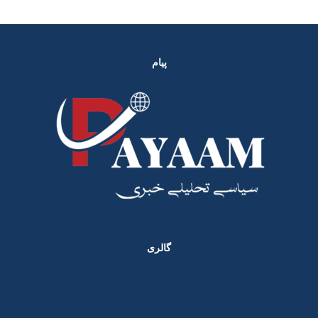
پیام
گالری