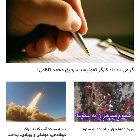
گرامی باد یاد کارگر کمونیست. رفیق محمد کاظمی!
ورود ده‌ها هزار پناهنده به سئوتا!
حمله مجدد آمریکا به مراکز
فرماندهی، موشکی و پهپادی، پدافند