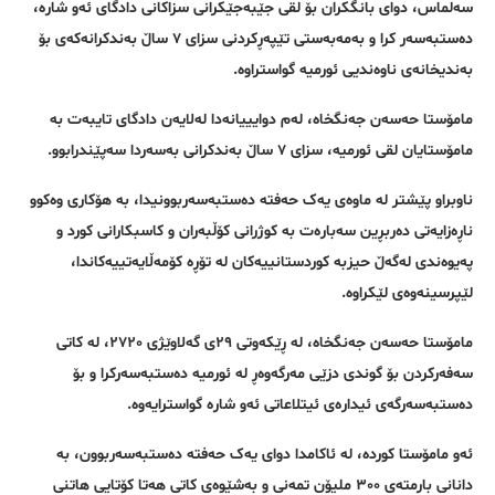
سەلماس، دوای بانگکران بۆ لقی جێبەجێکرانی سزاکانی دادگای ئەو شارە،
دەستبەسەر کرا و بەمەبەستی تێپەڕکردنی سزای ٧ ساڵ بەندکرانەکەی بۆ
بەندیخانەی ناوەندیی ئورمیە گواستراوە.
مامۆستا حەسەن جەنگخاە، لەم دوایییانەدا لەلایەن دادگای تایبەت بە
مامۆستایان لقی ئورمیە، سزای ٧ ساڵ بەندکرانی بەسەردا سەپێندرابوو.
ناوبراو پێشتر لە ماوەی یەک حەفتە دەستبەسەربوونیدا، بە هۆکاری وەکوو
ناڕەزایەتی دەربڕین سەبارەت بە کوژرانی کۆڵبەران و کاسبکارانی کورد و
پەیوەندی لەگەڵ حیزبە کوردستانییەکان لە تۆڕە کۆمەڵایەتییەکاندا،
لێپرسینەوەی لێکراوە.
مامۆستا حەسەن جەنگخاە، لە ڕێکەوتی ٢٩ی گەلاوێژی ٢٧٢٠، لە کاتی
سەفەرکردن بۆ گوندی دزێی مەرگەوەڕ لە ئورمیە دەستبەسەرکرا و بۆ
دەستبەسەرگەی ئیدارەی ئیتلاعاتی ئەو شارە گواسترایەوە.
ئەو مامۆستا کوردە، لە ئاکامدا دوای یەک حەفتە دەستبەسەربوون، بە
دانانی بارمتەی ٣٠٠ ملیۆن تمەنی و بەشێوەی کاتی هەتا کۆتایی هاتنی