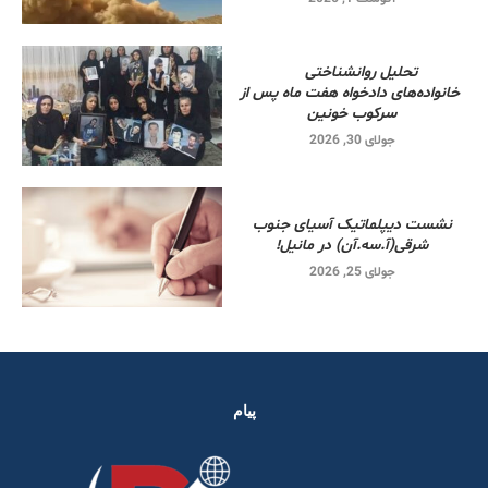
تحلیل روانشناختی
خانواده‌های دادخواه هفت ماه پس از
سرکوب خونین
جولای 30, 2026
نشست دیپلماتیک آسیای جنوب
شرقی‌(آ.سه.آن) در مانیل!
جولای 25, 2026
پیام