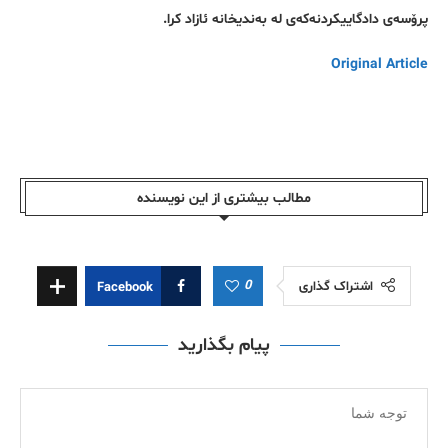
پرۆسەی دادگاییکردنەکەی لە بەندیخانە ئازاد کرا.
Original Article
مطالب بیشتری از این نویسندە
0
اشتراک گذاری
Facebook
پیام بگذارید