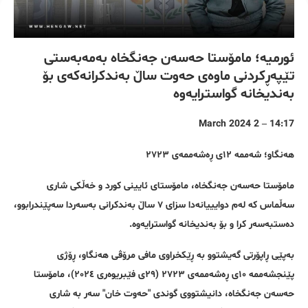
ئورمیە؛ مامۆستا حەسەن جەنگخاە بەمەبەستی
تێپەڕکردنی ماوەی حەوت ساڵ بەندکرانەکەی بۆ
بەندیخانە گواسترایەوە
14:17 – 2 March 2024
هەنگاو؛ شەممە ١٢ی ڕەشەممەی ٢٧٢٣
مامۆستا حەسەن جەنگخاە، مامۆستای ئایینی کورد و خەڵکی شاری
سەڵماس کە لەم دوایییانەدا سزای ٧ ساڵ بەندکرانی بەسەردا سەپێندرابوو،
دەستبەسەر کرا و بۆ بەندیخانە گواسترایەوە.
بەپێی ڕاپۆرتی گەیشتوو بە ڕێکخراوی مافی مرۆڤی هەنگاو، ڕۆژی
پێنجشەممە ١٠ی ڕەشەممەی ٢٧٢٣ (٢٩ی فێبریوەری ٢٠٢٤)، مامۆستا
حەسەن جەنگخاە، دانیشتووی گوندی "حەوت خان" سەر بە شاری