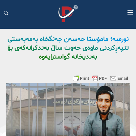
ئورمیە؛ مامۆستا حەسەن جەنگخاە بەمەبەستی
تێپەڕکردنی ماوەی حەوت ساڵ بەندکرانەکەی بۆ
بەندیخانە گواسترایەوە