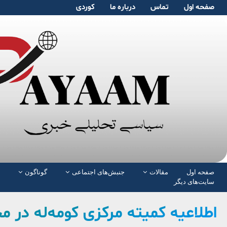
صفحە اول
تماس
دربارە ما
کوردی
صفحە اول
مقالات
جنبش‌های اجتماعی
گوناگون
سایت‌های دیگر
اطلاعیه کمیته مرکزی کومه‌له در