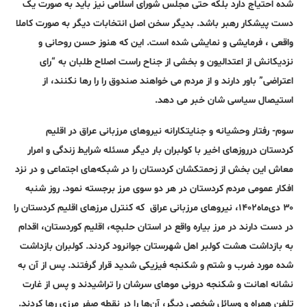
شده احتیاج دارد بلکه حتی مجلس شورای اسلامی نیز باید به صورت یک
دست پیشکار رهبر باشد. بدیگر سخن اصل انتخابات دیگر به صورت کاملا
واقعی ، فرمایشی و نمایشی شده است. این که هنوز حسن روحانی و
نزدیکانش از اعتدالیون و بخشی از جناح راست اصلاح طلبان به “رای
اعتراضی” باور دارند و از مردم می خواهند صندوق را را رها نکنند، از
استیصال سیاسی شان خبر می دهد.
سوم- رفتار وحشیانه و جنایتکارانه نیروهای مرزبانی عراق در اقلیم
کردستان درروزهای اخیر با کولبران بار دیگر مسئله شرایط زندگی و امرار
معاش این بخش از زحمتکشان کردستان را در شبکه‌های اجتماعی و در نزد
افکار عمومی مردم کردستان در هر دو سوی مرز برجسته نمود. روز شنبه
۳۰ دی‌ماه۱۴۰۲، نیروهای مرزبانی عراق که کنترل مرزهای اقلیم کردستان را
در دست دارند در مرز بیاره واقع در استان حلبچه، اقلیم کوردستان، اقدام
به بازداشت هشت کولبر اهل شهرستان جوانرود کردند. کولبران بازداشت
شده مورد ضرب و شتم و شکنجه فیزیکی شدید قرار گرفتند. پس از آن به
نشانه اهانت و شکنجه درونی موهای سرشان را تراشیدند و پس از غارت
تلفن همراه و وسائل شخصی دیگر، آن‌ها را در نقطه صفر مرزی رها کردند.