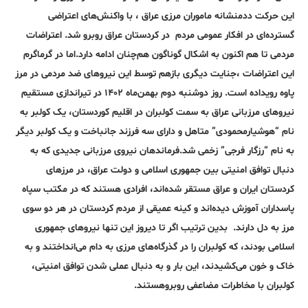
این حرکت ددمنشانه ماموران مرزی عراق ، با واکنش‌های اعتراضی
گسترده‌ای در افکار عمومی مردم در کردستان عراق روبرو شد. اعتراضات
مردمی تا هم اکنون به اشکال گوناگون هم‌چنان ادامه دارد.اما در گرماگرم
این اعتراضات ،جنایت دیگری بازهم توسط این نیروهای ضد مردمی در مرز
پاوه رویداده است. روز دوشنبه دوم بهمن‌ماه ۱۴۰۲ در تیراندازی مستقیم
نیروهای مرزبانی عراق به سمت کولبران در اقلیم کوردستان، یک کولبر به
نام “هوشیارمحمودی” متاهل و دارای سه فرزند جانباخت و یک کولبر دیگر
به نام “رزگار فرجی” زخمی شد.فرماندهان نیروی مرزبانی جدیدی که به
دنبال توافق امنیتی بین جمهوری اسلامی و دولت عراق، در مرزهای
کردستان ایران و عراق مستقر شده‌اند، افرادی هستند که در مکتب سپاه
پاسداران آموزش دیده‌اند و کینه عمیقی از مردم کردستان در هر دو سوی
مرز به دل دارند. بدین ترتیب اگر تا دیروز این تنها نیروهای جمهوری
اسلامی بودند، که کولبران را در گذرگاه‌های مرزی به دام می‌انداختند و به
خاک و خون می‌کشیدند، این بار و به دنبال عملی شدن توافق امنیتی،
کولبران با مخاطرات مضاعفی روبروهستند.