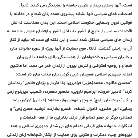
است. آنها وجدان بیدار و نترس جامعه را نمایندگی می کنند. ثانیآ ـ
اعتصاب غذای سیاسی آنها نشانه پیشروی عمده زنان شجاع در مقابله با
قوانین قرون وسطایی حکومت اسلامی است. این بدان معناست که ثقل
اقدامات سیاسی از خارج از کشور به داخل کشور و ازفضای عمومی جامعه به
زندان های سیاسی منتقل شده است و این نکته ای ست که نباید از کنار
آن به راحتی گذشت. ثالثا ـ موج حمایت از آنها بویژه از سوی خانواده های
زندانیان سیاسی و دادخواهان، از همبستگی بالای جامعه با این زنان
شجاع و روحیه اعتراضی و نترس بیرون از زندان خبر می دهد. اما ماشین
اعدام جمهوری اسلامی همچنان درپی گردن برای طناب های دار است:
“محسن مظلوم، محمد(هژیر) فرامرزی، وفا آذربار و پژمان فاتحی” زندانیان
کرد،” کامبیز خروت، ابراهیم نارویی، منصور دهمرده، شعیب میربلوچ زهی
ریگی “، زندانیان بلوچ) منوچهر مهمان‌نواز، مجاهد (عباس) کورکور، رضا
رسایی، انور خضری، کامران شیخه، خسرو بشارت، فرشید حسن زهی” و
تعدادی دیگر در خطر اعدام قرار درند. بنابراین ما از همه اقدامات و
ابتکارات خانواده های قربانی اعدام های بی شمار جمهوری اسلامی و همه
نیروهای چپ، دمکرات و مترقی برای حمایت از ابتکار شجاعانه زنان زندانی