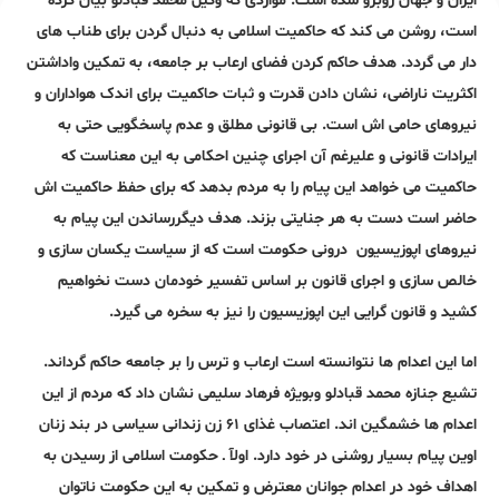
ایران و جهان روبرو شده است. مواردی که وکیل محمد قبادلو بیان کرده
است، روشن می کند که حاکمیت اسلامی به دنبال گردن برای طناب های
دار می گردد. هدف حاکم کردن فضای ارعاب بر جامعه، به تمکین واداشتن
اکثریت ناراضی، نشان دادن قدرت و ثبات حاکمیت برای اندک هواداران و
نیروهای حامی اش است. بی قانونی مطلق و عدم پاسخگویی حتی به
ایرادات قانونی و علیرغم آن اجرای چنین احکامی به این معناست که
حاکمیت می خواهد این پیام را به مردم بدهد که برای حفظ حاکمیت اش
حاضر است دست به هر جنایتی بزند. هدف دیگررساندن این پیام به
نیروهای اپوزیسیون درونی حکومت است که از سیاست یکسان سازی و
خالص سازی و اجرای قانون بر اساس تفسیر خودمان دست نخواهیم
کشید و قانون گرایی این اپوزیسیون را نیز به سخره می گیرد.
اما این اعدام ها نتوانسته است ارعاب و ترس را بر جامعه حاکم گرداند.
تشیع جنازه محمد قبادلو وبویژه فرهاد سلیمی نشان داد که مردم از این
اعدام ها خشمگین اند. اعتصاب غذای ۶۱ زن زندانی سیاسی در بند زنان
اوین پیام بسیار روشنی در خود دارد. اولآ ـ حکومت اسلامی از رسیدن به
اهداف خود در اعدام جوانان معترض و تمکین به این حکومت ناتوان