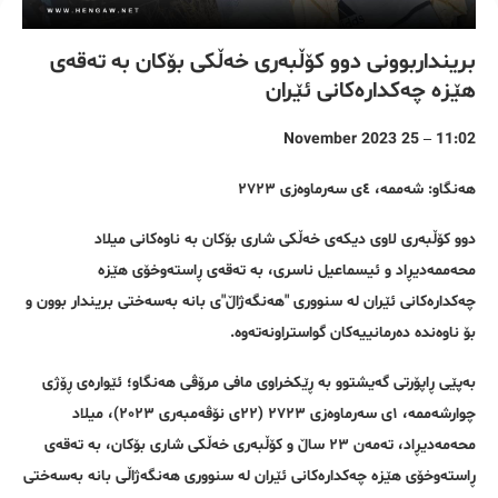
برینداربوونی دوو کۆڵبەری خەڵکی بۆکان بە تەقەی
هێزە چەکدارەکانی ئێران
11:02 – 25 November 2023
هەنگاو: شەممە، ٤ی سەرماوەزی ٢٧٢٣
دوو کۆڵبەری لاوی دیکەی خەڵکی شاری بۆکان بە ناوەکانی میلاد
محەممەدیڕاد و ئیسماعیل ناسری، بە تەقەی ڕاستەوخۆی هێزە
چەکدارەکانی ئێران لە سنووری "هەنگەژاڵ"ی بانە بەسەختی بریندار بوون و
بۆ ناوەندە دەرمانییەکان گواستراونەتەوە.
بەپێی ڕاپۆرتی گەیشتوو بە ڕێکخراوی مافی مرۆڤی هەنگاو؛ ئێوارەی ڕۆژی
چوارشەممە، ١ی سەرماوەزی ٢٧٢٣ (٢٢ی نۆڤەمبەری ٢٠٢٣)، میلاد
محەمەدیڕاد، تەمەن ٢٣ ساڵ و کۆڵبەری خەڵکی شاری بۆکان، بە تەقەی
ڕاستەوخۆی هێزە چەکدارەکانی ئێران لە سنووری هەنگەژاڵی بانە بەسەختی