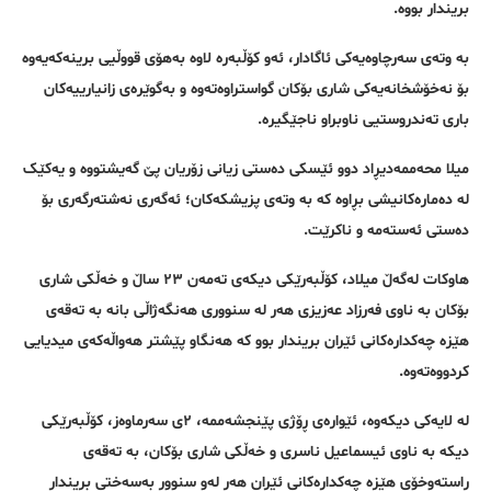
بریندار بووە.
بە وتەی سەرچاوەیەکی ئاگادار، ئەو کۆڵبەرە لاوە بەهۆی قووڵیی برینەکەیەوە
بۆ نەخۆشخانەیەکی شاری بۆکان گواستراوەتەوە و بەگوێرەی زانیارییەکان
باری تەندروستیی ناوبراو ناجێگیرە.
میلا محەممەدیڕاد دوو ئێسکی دەستی زیانی زۆریان پێ گەیشتووە و یەکێک
لە دەمارەکانیشی بڕاوە کە بە وتەی پزیشکەکان؛ ئەگەری نەشتەرگەری بۆ
دەستی ئەستەمە و ناکرێت.
هاوکات لەگەڵ میلاد، کۆڵبەرێکی دیکەی تەمەن ٢٣ ساڵ و خەڵکی شاری
بۆکان بە ناوی فەرزاد عەزیزی هەر لە سنووری هەنگەژاڵی بانە بە تەقەی
هێزە چەکدارەکانی ئێران بریندار بوو کە هەنگاو پێشتر هەواڵەکەی میدیایی
کردووەتەوە.
لە لایەکی دیکەوە، ئێوارەی ڕۆژی پێنجشەممە، ٢ی سەرماوەز، کۆڵبەرێکی
دیکە بە ناوی ئیسماعیل ناسری و خەڵکی شاری بۆکان، بە تەقەی
ڕاستەوخۆی هێزە چەکدارەکانی ئێران هەر لەو سنوور بەسەختی بریندار