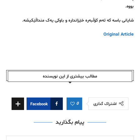
بووە.
شایانی باسە کە ئەم کۆڵبەرە خێزاندارە و باوکی یەک منداڵێکیشە.
Original Article
مطالب بیشتری از این نویسندە
0
اشتراک گذاری
Facebook
پیام بگذارید