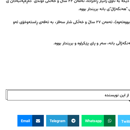
پێشتریش، واتە شەوی چوارشەممە، ٢٤ی خەزەڵوەر (١۵ی نۆڤەمبەر) کۆڵبەرێکی دیکە بە ناوی زانیار ڕاحزادە، تەمەن ٢٢ ساڵ و خەڵکی گوندی "دەڕەپەنبەدان"ی
هەنگەژاڵ"ی بانە بریندار بووە.
هاوکات کۆڵبەرێکی دیکە بە ناوی ئەشکان (ناوبانگی هێشتا بۆ هەنگاو ڕوون نەبووەتەوە)، تەمەن ٢٧ ساڵ و خەڵکی شار سەقز، بە تەقەی ڕاستەوخۆی ئەو
ژاڵی بانە، سەر و پای پێکراوە و بریندار بووە.
ز این نویسندە
Email
Telegram
Whatsapp
Twitt