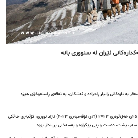
دارەکانی ئێران لە سنووری بانە
ەقز بە ناوەکانی زانیار ڕاحزادە و ئەشکان، بە تەقەی ڕاستەوخۆی هێزە
بەپێی ڕاپۆرتی گەیشتوو بە ڕێکخراوی مافی مرۆڤی هەنگاو؛ شەوی پێنجشەممە، ٢٥ی خەزەڵوەری ٢٧٢٣ (١٦ی نۆڤەمبەری ٢٠٢٣) ئازاد نووری، کۆڵبەری خەڵکی
 سەر، پشت، دەست و پێی پێکراوە و بەسەختی بریندار بووە.