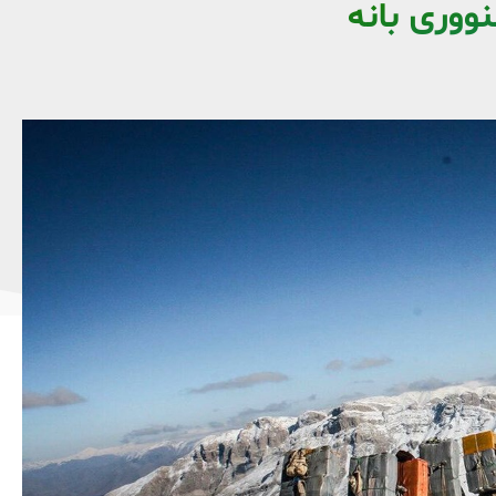
نووری بانە