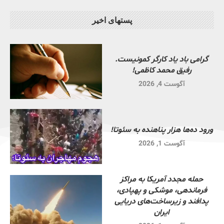
پستهای اخیر
گرامی باد یاد کارگر کمونیست.
رفیق محمد کاظمی!
آگوست 4, 2026
ورود ده‌ها هزار پناهنده به سئوتا!
آگوست 1, 2026
حمله مجدد آمریکا به مراکز
فرماندهی، موشکی و پهپادی،
پدافند و زیرساخت‌های دریایی
ایران