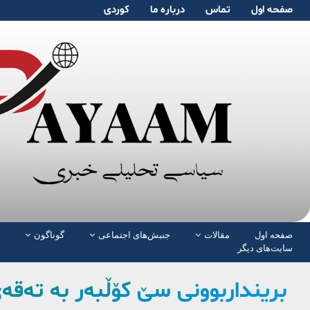
صفحە اول
تماس
دربارە ما
کوردی
صفحە اول
مقالات
جنبش‌های اجتماعی
گوناگون
سایت‌های دیگر
برینداربوونی سێ کۆڵبەر بە تەق