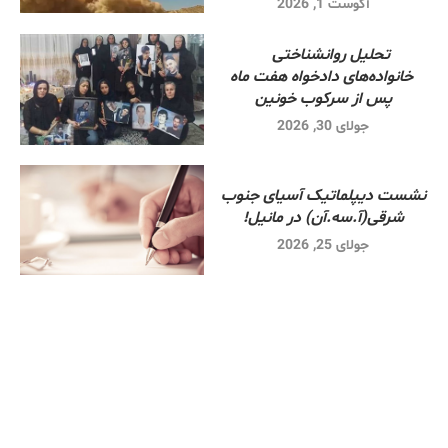
آگوست 1, 2026
تحلیل روانشناختی
خانواده‌های دادخواه هفت ماه
پس از سرکوب خونین
جولای 30, 2026
نشست دیپلماتیک آسیای جنوب
شرقی‌(آ.سه.آن) در مانیل!
جولای 25, 2026