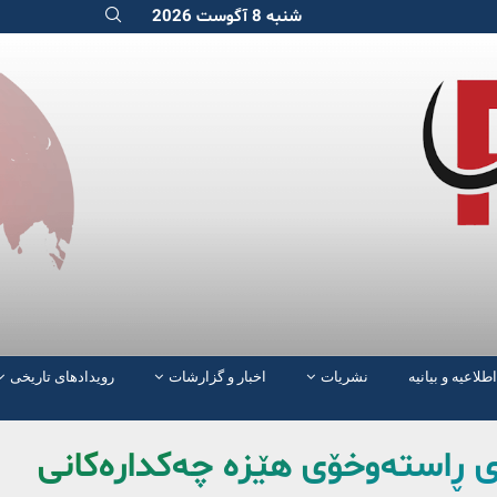
شنبه 8 آگوست 2026
اطلاعیه و بیانیه
نشریات
اخبار و گزارشات
رویدادهای تاریخی
ەی ڕاستەوخۆی هێزە چەکدارەکانی