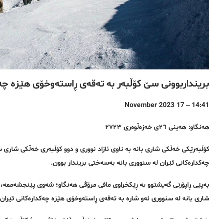
برینداربوونی سێ کۆڵبەر بە تەقەی ڕاستەوخۆی هێزە چەک
14:41 – 17 November 2023
هەنگاو: هەینی ٢٦ی خەزەڵوەری ٢٧٢٣
کۆڵبەرێکی خەڵکی شاری بانە بە ناوی ئازاد نووری و دوو کۆڵبەری خەڵکی شاری س
چەکدارەکانی ئێران لە سنووری بانە بەسەختی بریندار بوون.
شاری بانە لە سنووری ئەو شارە بە تەقەی ڕاستەوخۆی هێزە چەکدارەکانی ئێران