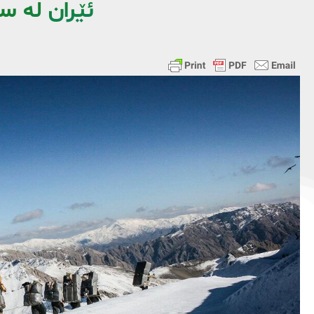
ئێران لە س