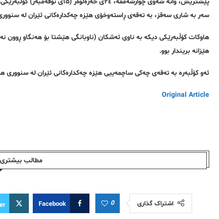
سەر بە شاری سەقز، بە تەقەی ڕاستەوخۆی هێزە چەکدارەکانی ئێران لە سنووری "
هێزانە بریندار بوو.
ئەو کۆڵبەرە بە تەقەی چەکی ساچمەییی هێزە چەکدارەکانی ئێران لە سنووری هەنگە
Original Article
مطالب بیشتری ا
0
اشتراک گذاری
Facebook
er