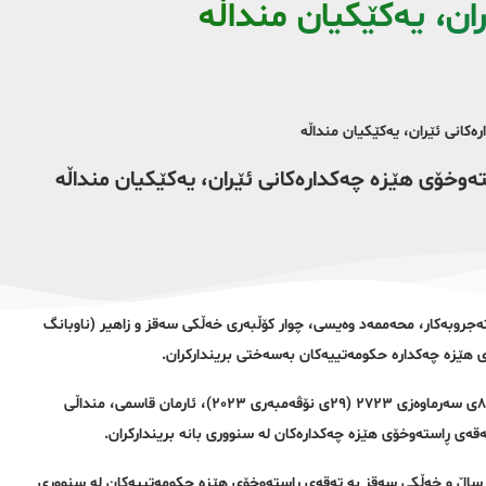
ان، یەکێکیان منداڵە
ستەوخۆی هێزە چەکدارەکانی ئێران، یەکێکیان منداڵە
ی تەمەن ١٧ ساڵ، ئاروین ڕەشیدی، تەمەن ١٩ ساڵ، کارۆ تەجروبەکار، محەممەد وەیسی، چوار کۆڵبەری خەڵکی سەقز و زاهیر (ناوبانگ
ی هێزە چەکدارە حکومەتییەکان بەسەختی بریندارکران.
بەپێی ڕاپۆرتی گەیشتوو بە ڕێکخراوی مافی مرۆڤی هەنگاو، ئێوارەی چوارشەممە ٨ی سەرماوەزی ٢٧٢٣ (٢٩ی نۆڤەمبەری ٢٠٢٣)، ئارمان قاسمی، منداڵی
ێشتر واتە ڕۆژی سێشەممە ٦ی سەرماوەزی ٢٧٢٣، ئاروین ڕەشیدی تەمەن ١٩ ساڵ و خەڵکی سەقز بە تەقەی ڕاستەوخۆی هێزە حکومەتییەکان لە سنووری