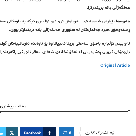
هەنگەژاڵی بانە بریندارکرا.
هەروەها ئێوارەی شەممە ٥ی سەرماوەزیش، دوو کۆڵبەری دیکە بە
ڕاستەوخۆی هێزە چەکدارەکان لە سنووری هەنگەژاڵی بانە بریندارکرابوون.
ئەو پێنج کۆڵبەرە بەهۆی سەختی برینەکانییانەوە بۆ ناوەندە دەرمانییەکان گواست
بارودۆخی ئاروین ڕەشیدیش لە نەخۆشخانەی شەفای سەقز ناجێگیر ڕاگەیەندراو
Original Article
مطالب بیشتری ا
0
اشتراک گذاری
Facebook
er