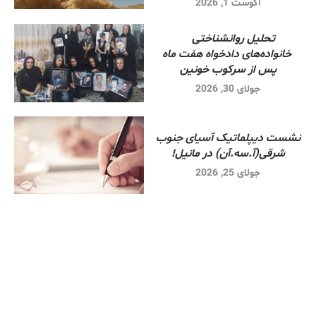
آگوست 1, 2026
تحلیل روانشناختی
خانواده‌های دادخواه هفت ماه
پس از سرکوب خونین
جولای 30, 2026
نشست دیپلماتیک آسیای جنوب
شرقی‌(آ.سه.آن) در مانیل!
جولای 25, 2026