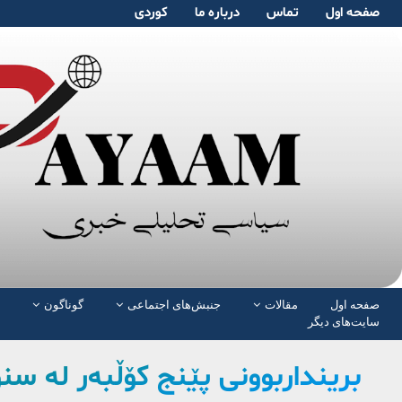
صفحە اول
تماس
دربارە ما
کوردی
صفحە اول
مقالات
جنبش‌های اجتماعی
گوناگون
سایت‌های دیگر
برینداربوونی پێنج کۆڵبەر لە س