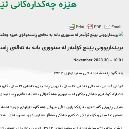
هێزە چەکدارەکانی ئێر
برینداربوونی پێنج کۆڵبەر لە سنووری بانە بە تەقەی ڕا
10:01 – 30 November 2023
هەنگاو؛ پێنجشەممە ٩یی سەرماوەزی ٢٧٢٣
ئارمان قاسمی، منداڵ
نادیار)، کۆڵبەری خەڵکی بۆکان لە سنووری هەنگەژاڵی بانە بە تەقەی ڕاستەوخۆ
تەمەن ١٧ ساڵ و کۆڵبەرێکی دیکەی خەڵکی سەقز بەناوی کارۆ تەجروبەکار، بە تەقەی ڕاستەوخۆی هێزە چەکدارەکان لە سنووری بانە بریندارکران.
پ