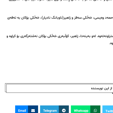
 ناوەکانی محەممەد وەیسی، خەڵکی سەقز و زاهیر(ناوبانگ نادیار)، خەڵکی بۆکان بە تەقەی
راونەتەوە. لەو بەینەدا، زاهیر، کۆڵبەری خەڵکی بۆکان نەشتەرگەری بۆ کراوە و
ە.
ز این نویسندە
Email
Telegram
Whatsapp
Twitt