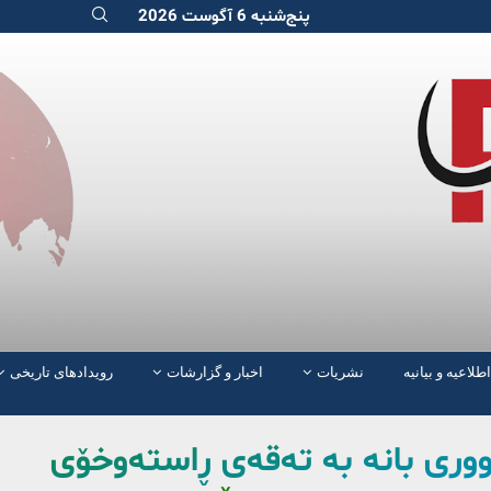
پنج‌شنبه 6 آگوست 2026
اطلاعیه و بیانیه
نشریات
اخبار و گزارشات
رویدادهای تاریخی
نووری بانە بە تەقەی ڕاستەوخۆی