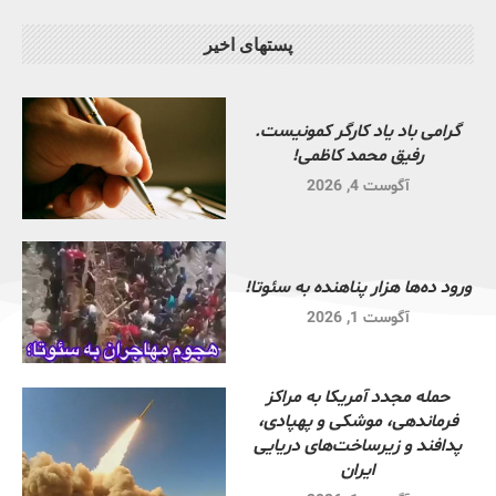
پستهای اخیر
گرامی باد یاد کارگر کمونیست.
رفیق محمد کاظمی!
آگوست 4, 2026
ورود ده‌ها هزار پناهنده به سئوتا!
آگوست 1, 2026
حمله مجدد آمریکا به مراکز
فرماندهی، موشکی و پهپادی،
پدافند و زیرساخت‌های دریایی
ایران