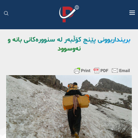
برینداربوونی پێنج کۆڵبەر لە سنوورەکانی بانە و
نەوسوود