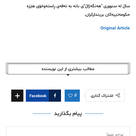
ساڵ لە سنووری "هەنگەژاڵ"ی بانە بە تەقەی ڕاستەوخۆی هێزە
حکومەتییەکان بریندارکران.
Original Article
مطالب بیشتری از این نویسندە
0
اشتراک گذاری
Facebook
پیام بگذارید