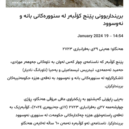
برینداربوونی پێنج کۆڵبەر لە سنوورەکانی بانە و
نەوسوود
14:54 – 19 January 2024
هەنگاو؛ هەینی ٢٩ی بەفرانباری ٢٧٢٣
پێنج کۆڵبەر کە ناسنامەی چوار کەس لەوان بە ناوەکانی جەوهەر مورادی،
حەمید ئەحمەدی، ئیدریس ئیسماعیلی و یەحیا (ناوبانگ نادیار)
ئاشکراکراوە لە سنوورەکانی بانە و نەوسوود بە تەقەی هێزە حکومەتییەکان
بریندارکران.
بەپێی ڕاپۆرتی گەیشتوو بە ڕێکخراوی مافی مرۆڤی هەنگاو، ڕۆژی
چوارشەممە ٢٧ی بەفرانباری ٢٧٢٣ (١٧ی جەنیوەری ٢٠٢٤)، کۆڵبەرێک بە
تەقەی ڕاستەوخۆی هێزە چەکدارەکانی حکومەت لە سنووری نەوسوود
بریندارکرا. ناسنامەی ئەو کۆڵبەرە تەمەن ٦٠ ساڵە لەلایەن هەنگاو