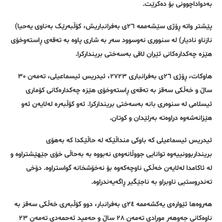
بەدواداچوونی بۆ دەکرێت.
پێشتر واتە ڕۆژی سێشەممە ٢٦ی بەفرانباریش، کۆڵبەرێک بەناوی یەحیا)
نازناو نادیار) لە سنووری نەوسوود سەر بە شاری پاوە بە تەقەی ڕاستەوخۆی
هێزە چەکدارەکانی ئێران لاقی بەسەختی بریندارکرا.
هاوکات، ڕۆژی ٢٦ی بەفرانباری ٢٧٢٣، ئیدریس ئیسماعیلی، تەمەن ٣٠
ساڵ و خەڵکی سەقز بە تەقەی ڕاستەوخۆی هێزە چەکدارەکانی کۆماری
ئیسلامی لە سنوەری بانە بەسەختی بریندارکرا. ئەو کۆڵبەرە لەلایەن ئەو
هێزانەشەوە دراوەتە بەرلێدان و کوتان.
ئیدریس ئیسماعیلی کە باوکی منداڵێکە لە حاڵێکدا کە بەهۆی
برینداربوونییەوە توانایی جووڵانەوەی نەبووە بە بەحاڵی خۆی جێهێشتراوە و
لە ئاکامدا لەلایەن خەڵکی ناوچەکەوە بۆ نەخۆشخانە گواستراوە. دۆخی
تەندروستیی ناوبراو بە ناجێگیر ڕاگەیەندراوە.
هەروەها ئێوارەی یەکشەممە ٢٤ی بەفرانبار، دوو کۆڵبەری خەڵکی سەقز بە
ناوەکانی جەوهەر مورادی تەمەن ٢٨ ساڵ و حەمید ئەحمەدی تەمەن ٢٣