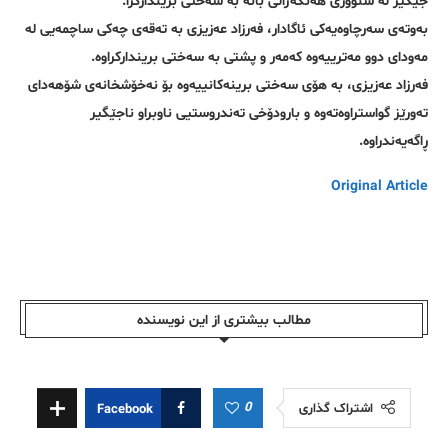
جێگیر لە سنووری هەنگەژاڵی بانە بە سەختی بریندارکرا.
بەوتەی سەرچاوەیەکی ئاگادار، فەرزاد عەزیزی بە تەقەی چەکی ساچمەیی لە
مەودای دوو مەترییەوە کەمەر و پشتی بە سەختی بریندارکراوە.
فەرزاد عەزیزی، بە هۆی سەختی برینەکانییەوە بۆ نەخۆشخانەی شۆهەدای
تەورێز گواستراوەتەوە و بارودۆخی تەندروستیی ناوبراو ناجێگیر
ڕاگەیەندراوە.
Original Article
مطالب بیشتری از این نویسندە
0
اشتراک گذاری
Facebook