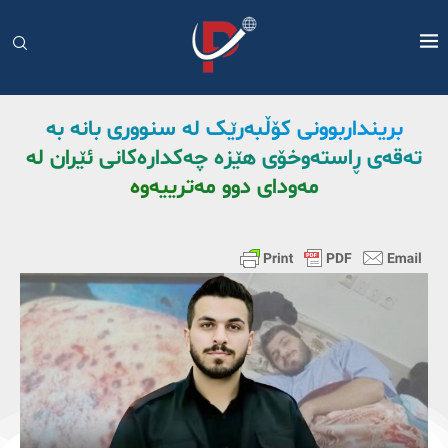
برینداربوونی کۆڵبەرێک لە سنووری بانە بە
تەقەی ڕاستەوخۆی هێزە چەکدارەکانی ئێران لە
مەودای دوو مەترییەوە