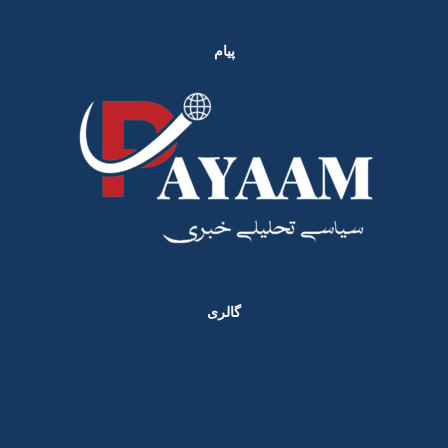
پیام
گالری