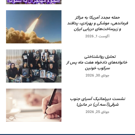
حمله مجدد آمریکا به مراکز
فرماندهی، موشکی و پهپادی، پدافند
و زیرساخت‌های دریایی ایران
آگوست 1, 2026
تحلیل روانشناختی
خانواده‌های دادخواه هفت ماه پس از
سرکوب خونین
جولای 30, 2026
نشست دیپلماتیک آسیای جنوب
شرقی‌(آ.سه.آن) در مانیل!
جولای 25, 2026