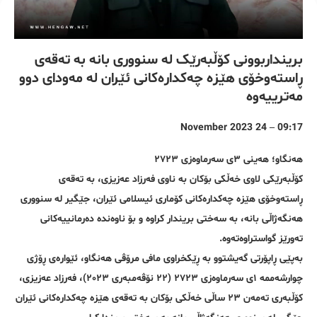
برینداربوونی کۆڵبەرێک لە سنووری بانە بە تەقەی
ڕاستەوخۆی هێزە چەکدارەکانی ئێران لە مەودای دوو
مەترییەوە
09:17 – 24 November 2023
هەنگاو؛ هەینی ٣ی سەرماوەزی ٢٧٢٣
کۆڵبەرێکی لاوی خەڵکی بۆکان بە ناوی فەرزاد عەزیزی، بە تەقەی
ڕاستەوخۆی هێزە چەکدارەکانی کۆماری ئیسلامی ئێران، جێگیر لە سنووری
هەنگەژاڵی بانە، بە سەختی بریندار کراوە و بۆ ناوەندە دەرمانییەکانی
تەورێز گواستراوەتەوە.
بەپێی ڕاپۆرتی گەیشتوو بە ڕێکخراوی مافی مرۆڤی هەنگاو، ئێوارەی ڕۆژی
چوارشەممە ١ی سەرماوەزی ٢٧٢٣ (٢٢ نۆڤەمبەری ٢٠٢٣)، فەرزاد عەزیزی،
کۆڵبەری تەمەن ٢٣ ساڵی خەڵکی بۆکان بە تەقەی هێزە چەکدارەکانی ئێران