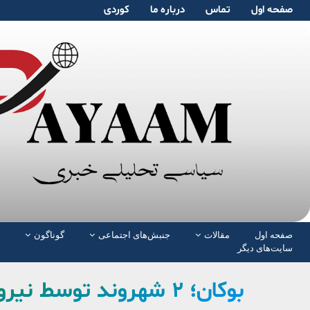
صفحە اول
تماس
دربارە ما
کوردی
صفحە اول
مقالات
جنبش‌های اجتماعی
گوناگون
سایت‌های دیگر
بوکان؛ ۲ شهروند توسط نیروهای امنیتی بازداشت شدند