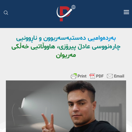
بەردەوامیی دەستبەسەربوون و ناڕوونیی
چارەنووسی عادڵ پیرۆزی، هاووڵاتیی خەڵکی
مەریوان