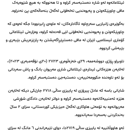
ئیتلاعاتەوە لەو شارە دەستبەسەر کراوە و تا هەنووکە بە هیچ شێوەیەک
مافی چاوپێکەوتن و پەیوەندیی تەلەفۆنی لەگەڵ بنەماڵەکەی پێ نەدراوە.
بەگوێرەی زانیاریی سەرچاوە ئاگادارەکان، لە ماوەی ڕابردوودا جگە لەوەی کە
چاوپێکەوتن و پەیوەندیی تەلەفۆنی لێی قەدەغە کراوە، وەزارەتی ئیتلاعاتی
کۆماری ئیسلامیی ئێران لە مافی دەستپێڕاگەیشتن بە پارێزەریش بێبەری و
بێبەشی کردووە.
ناوبراو ڕۆژی دووشەممە، ٢٩ی خەزەڵوەری ٢٧٢٣ (٢٠ی نۆڤەمبەری ٢٠٢٣)،
لەلایەن هێزەکانی ئیدارەی ئیتلاعاتی شاری مەریوان بانگ و پاش سەردانی
بۆ ئەو ناوەندە حکوومەتییەن، دەستبەجێ دەستبەسەر کراوە.
شایانی باسە کە عادڵ پیرۆزی لە پاییزی ساڵی ٢٧١٨ جارێکی دیکە لەلایەن
هێزە ئەمنییەکانەوە دەستبەسەر کراوە و دواتر لەلایەن دادگای شۆڕشی
مەریوانەوە بە تۆمەتی هاوکاری لەگەڵ حیزبێکی کوردستانی، سزای ٢ ساڵ
بەندکردنی بەسەردا سەپاندووە.
ئەو هاووڵاتییە لە پاییزی ساڵی ٢٧١٩دا، دوای تێپەڕاندنی ٦ مانگ لە سزای