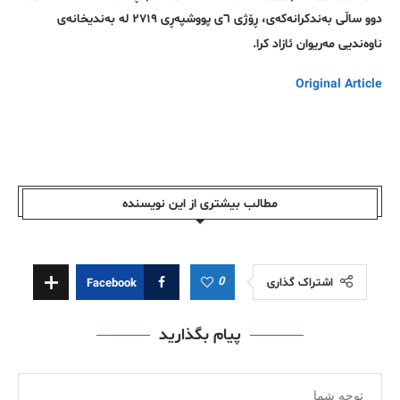
دوو ساڵی بەندکرانەکەی، ڕۆژی ٦ی پووشپەڕی ٢٧١٩ لە بەندیخانەی
ناوەندیی مەریوان ئازاد کرا.
Original Article
مطالب بیشتری از این نویسندە
0
اشتراک گذاری
Facebook
پیام بگذارید