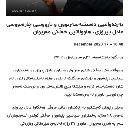
بەردەوامیی دەستبەسەربوون و ناڕوونیی چارەنووسی
عادڵ پیرۆزی، هاووڵاتیی خەڵکی مەریوان
16:48 – 17 December 2023
هەنگاو: یەکشەممە، ٢٦ی سەرماوەزی ٢٧٢٣
هاووڵاتییەکی خەڵکی شاری مەریوان بە ناوی عادڵ پیرۆزی و بەندکراوی
سیاسیی پێشووی، نزیکەی مانگێکە لەلایەن هێزە ئەمنییەکانی ئێران لەو
شارە دەستبەسەر کراوە و هێشتا هیچ زانیارییەکی ورد و دروست لەسەر
چارەنووسی ناوبراو لە بەردەستدا نییە.
بەپێی ڕاپۆرتی گەیشتوو بە ڕێکخراوی مافی مرۆڤی هەنگاو؛ عادڵ پیرۆزی،
تەمەن ٢٨ ساڵ، بەندکراوی سیاسیی پێشوو و خەڵکی گوندی "سەردۆش"ی
سەر بە شاری مەریوان، ماوەی ٢٧ ڕۆژە لەلایەن هێزەکانی وەزارەتی