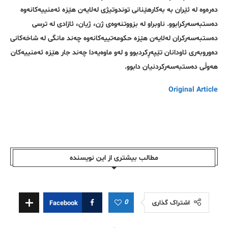
دەرەوە لە ئێران بە بەکارهێنانی توندوتیژی لەلایەن هێزە ئەمنییەکانەوە
دەستبەسەرکرابوو. ناوبراو لە بزووتنەوەی ژن، ژیان، ئازادی لە ترسی
دەستبەسەرکران لەلایەن هێزە حکومەتییەکانەوە چەند مانگی لە شاخەکانی
دەوروبەری ئاودانان تێپەڕکردبوو و لەو ماوەیەدا چەند جار هێزە ئەمنییەکان
هەوڵی دەستبەسەرکردنیان دابوو.
Original Article
مطالب بیشتری از این نویسندە
0
اشتراک گذاری
Facebook