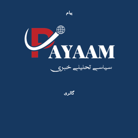
پیام
گالری