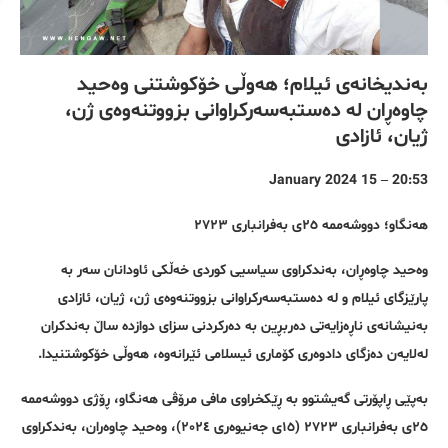
بەندیخانەی ئیلام؛ هەوڵی خۆکوشتنی وەحید
چاوەڕان لە دەستبەسەرکراوانی بزووتنەوەی ژن،
ژیان، ئازادی
20:53 – 15 January 2024
هەنگاو؛ دووشەممە ٢٥ی بەفرانباری ٢٧٢٣
وەحید چاوەڕان، بەندکراوی سیاسیی کوردی خەڵکی ئاودانان سەر بە
پارێزگای ئیلام و لە دەستبەسەرکراوانی بزووتنەوەی ژن، ژیان، ئازادی
بەنیشانەی ناڕەزایەتی دەربڕین بە دەرکردنی سزای دوازدە ساڵ بەندکران
لەلایەن دەزگای دادوەری کۆماری ئیسلامی ئێرانەوە، هەوڵی خۆکوشتنیدا.
بەپێی ڕاپۆرتی گەیشتوو بە ڕێکخراوی مافی مرۆڤی هەنگاو، ڕۆژی دووشەممە
٢٥ی بەفرانباری ٢٧٢٣ (١٥ی جەنیوەری ٢٠٢٤)، وەحید چاوەران، بەندکراوی