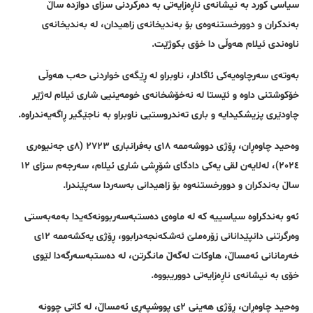
سیاسی کورد بە نیشانەی ناڕەزایەتی بە دەرکردنی سزای دوازدە ساڵ
بەندکران و دوورخستنەوەی بۆ بەندیخانەی زاهیدان، لە بەندیخانەی
ناوەندی ئیلام هەوڵی دا خۆی بکوژێت.
بەوتەی سەرچاوەیەکی ئاگادار، ناوبراو لە ڕێگەی خواردنی حەب هەوڵی
خۆکوشتنی داوە و ئێستا لە نەخۆشخانەی خومەینیی شاری ئیلام لەژێر
چاودێری پزیشکیدایە و باری تەندروستیی ناوبراو بە ناجێگیر ڕاگەیەندراوە.
وەحید چاوەڕان، ڕۆژی دووشەممە ١٨ی بەفرانباری ٢٧٢٣ (٨ی جەنیوەری
٢٠٢٤)، لەلایەن لقی یەکی دادگای شۆڕشی شاری ئیلام، سەرجەم سزای ١٢
ساڵ بەندکران و دوورخستنەوە بۆ زاهیدانی بەسەردا سەپێندرا.
ئەو بەندکراوە سیاسییە کە لە ماوەی دەستبەسەربوونەکەیدا بەمەبەستی
وەرگرتنی دانپێدانانی زۆرەملێ ئەشکەنجەدرابوو، ڕۆژی یەکشەممە ١٢ی
خەرمانانی ئەمساڵ، هاوکات لەگەڵ مانگرتن، لە دەستبەسەرگەدا لێوی
خۆی بە نیشانەی ناڕەزایەتی دووریبووە.
وەحید چاوەڕان، ڕۆژی هەینی ٢ی پووشپەڕی ئەمساڵ، لە کاتی چوونە