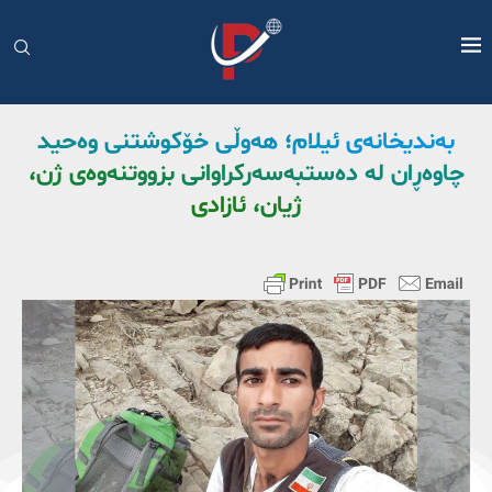
بەندیخانەی ئیلام؛ هەوڵی خۆکوشتنی وەحید
چاوەڕان لە دەستبەسەرکراوانی بزووتنەوەی ژن،
ژیان، ئازادی