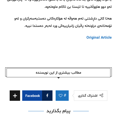
ئەو دوو هاووڵاتییە تا ئێستا بێ ئاکام ماوەتەوە.
هەتا کاتی داڕشتنی ئەم هەواڵە لە هۆکارەکانی دەستبەسەرکران و ئەو
تۆمەتانەی دراونەتە پاڵیان زانیارییەکی ورد لەبەر دەستدا نییە.
Original Article
مطالب بیشتری از این نویسندە
0
اشتراک گذاری
Facebook
پیام بگذارید