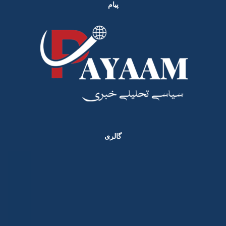
پیام
گالری