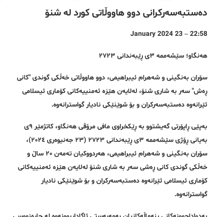
دەستبەسەرکرانی دوو هاووڵاتی کورد لە شنۆ
22:58 – 23 January 2024
هەنگاو؛ سێشەممە ٣ی ڕێبەندانی ٢٧٢٣
سۆران بەنگینی و شەهرام ئیبراهیمی، دوو هاووڵاتی خەڵکی گوندی "کانی
ڕەش" سەر بە شاری شنۆ، لەلایەن هێزە ئەمنییەکانی کۆماری ئیسلامی
ئێرانەوە دەستبەسەرکران و بۆ شوێنێکی نادیار گواسترانەوە.
بەپێی ڕاپۆرتی گەیشتوو بە ڕێکخراوی مافی مرۆڤی هەنگاو، کاتژمێر ٩ی
بەیانی ڕۆژی سێشەممە ٣ی ڕێبەندانی ٢٧٢٣ (٢٣ جەنیوەری ٢٠٢٤)،
سۆران بەنگینی و شەهرام ئیبراهیمی، هەردووکیان تەمەن ٢٠ ساڵ و
خەڵکی گوندی کانی ڕەشی سەر بە شاری شنۆ لەلایەن هێزە ئەمنییەکانی
کۆماری ئیسلامی ئێرانەوە دەستبەسەرکران و بۆ شوێنێکی نادیار
گواسترانەوە.
بەدواداچوونەکانی بنەماڵەکانیان بەمەبەستی ئاگاداربوونەوە لە چارەنووسی