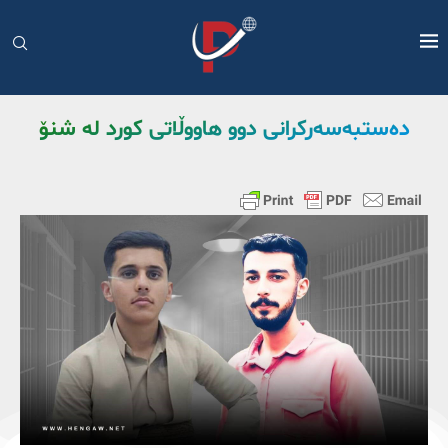
دەستبەسەرکرانی دوو هاووڵاتی کورد لە شنۆ